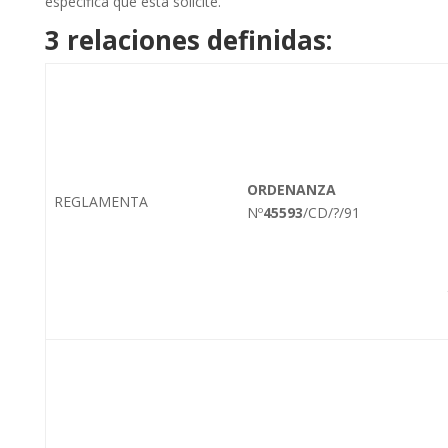
específica que ésta solicite.
3 relaciones definidas:
ORDENANZA
REGLAMENTA
Nº
45593
/CD/?/91